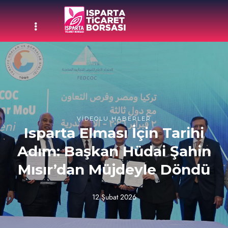
VIDEOLU HABERLER
Isparta Elması İçin Tarihi
Adım: Başkan Hüdai Şahin
Mısır’dan Müjdeyle Döndü
12 Şubat 2026