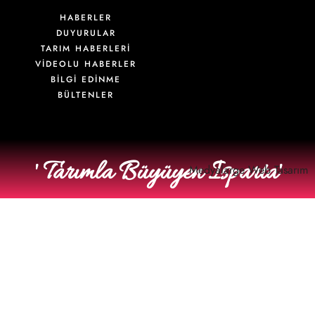
HABERLER
DUYURULAR
TARIM HABERLERİ
VIDEOLU HABERLER
BİLGİ EDİNME
BÜLTENLER
' Tarımla Büyüyen Isparta'
Medyalarge
Web Tasarım