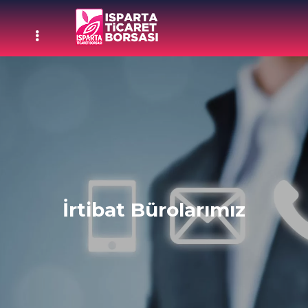
İrtibat Bürolarımız