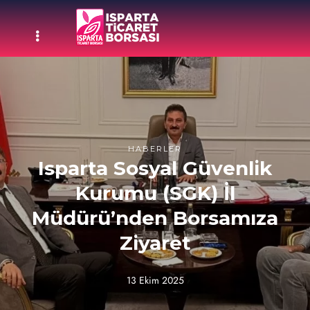
HABERLER
Isparta Sosyal Güvenlik
Kurumu (SGK) İl
Müdürü’nden Borsamıza
Ziyaret
13 Ekim 2025