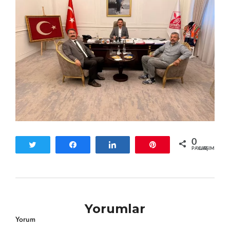
0
Tweetle
Paylaş
Paylaş
Pin
PAYLAŞIMLAR
Yorumlar
Yorum