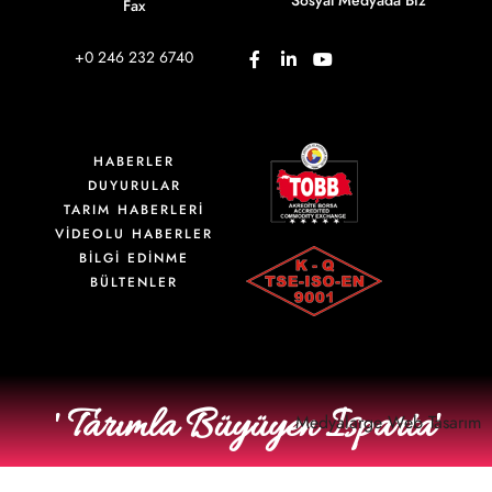
Sosyal Medyada Biz
Fax
+0 246 232 6740
HABERLER
DUYURULAR
TARIM HABERLERİ
VIDEOLU HABERLER
BİLGİ EDİNME
BÜLTENLER
' Tarımla Büyüyen Isparta'
Medyalarge
Web Tasarım