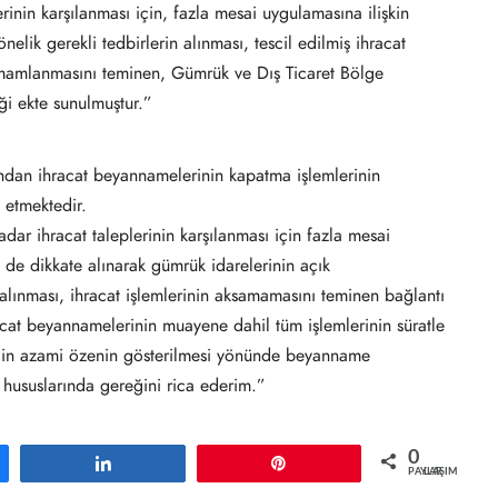
inin karşılanması için, fazla mesai uygulamasına ilişkin
elik gerekli tedbirlerin alınması, tescil edilmiş ihracat
amamlanmasını teminen, Gümrük ve Dış Ticaret Bölge
ği ekte sunulmuştur.”
ından ihracat beyannamelerinin kapatma işlemlerinin
z etmektedir.
dar ihracat taleplerinin karşılanması için fazla mesai
 de dikkate alınarak gümrük idarelerinin açık
 alınması, ihracat işlemlerinin aksamamasını teminen bağlantı
acat beyannamelerinin muayene dahil tüm işlemlerinin süratle
 için azami özenin gösterilmesi yönünde beyanname
i hususlarında gereğini rica ederim.”
0
Paylaş
Pin
PAYLAŞIMLAR