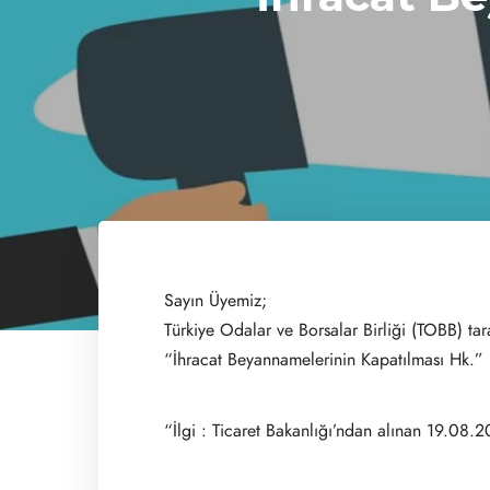
Olma yolunda İlerliyor
Hizm
ITB
İş B
Sayın Üyemiz;
Türkiye Odalar ve Borsalar Birliği (TOBB) ta
“İhracat Beyannamelerinin Kapatılması Hk.” il
“İlgi : Ticaret Bakanlığı’ndan alınan 19.08.2