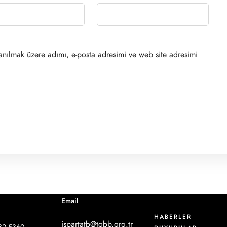
anılmak üzere adımı, e-posta adresimi ve web site adresimi
Email
HABERLER
ispartatb@tobb.org.tr