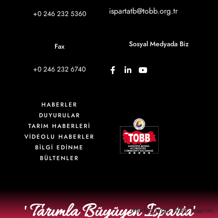
ispartatb@tobb.org.tr
+0 246 232 5360
Sosyal Medyada Biz
Fax
+0 246 232 6740
HABERLER
DUYURULAR
TARIM HABERLERİ
VIDEOLU HABERLER
BİLGİ EDİNME
BÜLTENLER
' Tarımla Büyüyen Isparta'
Medyalarge
Web Tasarım