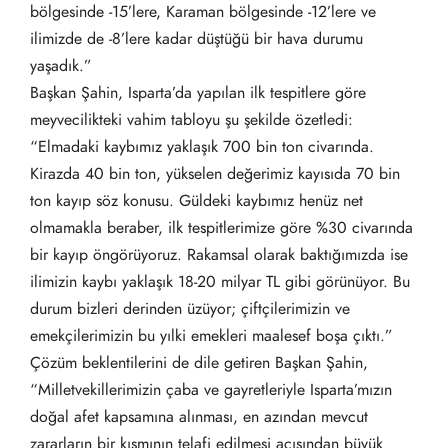
bölgesinde -15’lere, Karaman bölgesinde -12’lere ve
ilimizde de -8’lere kadar düştüğü bir hava durumu
yaşadık.”
Başkan Şahin, Isparta’da yapılan ilk tespitlere göre
meyvecilikteki vahim tabloyu şu şekilde özetledi:
“Elmadaki kaybımız yaklaşık 700 bin ton civarında.
Kirazda 40 bin ton, yükselen değerimiz kayısıda 70 bin
ton kayıp söz konusu. Güldeki kaybımız henüz net
olmamakla beraber, ilk tespitlerimize göre %30 civarında
bir kayıp öngörüyoruz. Rakamsal olarak baktığımızda ise
ilimizin kaybı yaklaşık 18-20 milyar TL gibi görünüyor. Bu
durum bizleri derinden üzüyor; çiftçilerimizin ve
emekçilerimizin bu yılki emekleri maalesef boşa çıktı.”
Çözüm beklentilerini de dile getiren Başkan Şahin,
“Milletvekillerimizin çaba ve gayretleriyle Isparta’mızın
doğal afet kapsamına alınması, en azından mevcut
zararların bir kısmının telafi edilmesi açısından büyük