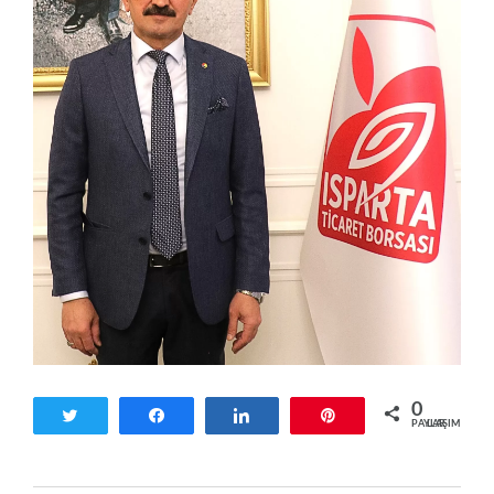
0
Tweetle
Paylaş
Paylaş
Pin
PAYLAŞIMLAR