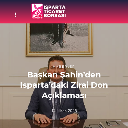
HABERLER
Başkan Şahin’den
Isparta’daki Zirai Don
Açıklaması
14 Nisan 2025