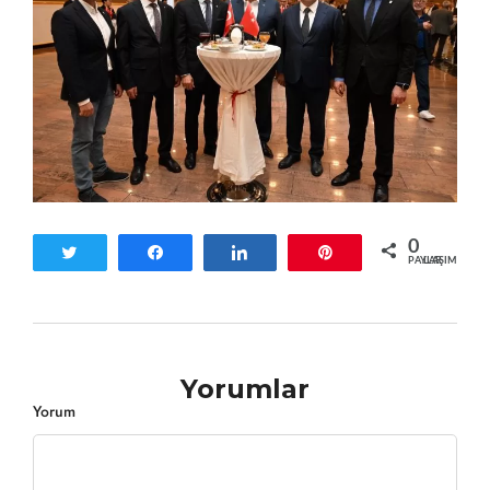
0
Tweetle
Paylaş
Paylaş
Pin
PAYLAŞIMLAR
Yorumlar
Yorum