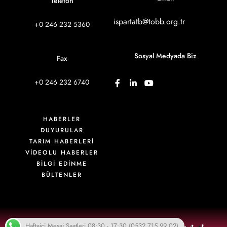
Telefon
ispartatb@tobb.org.tr
+0 246 232 5360
Sosyal Medyada Biz
Fax
+0 246 232 6740
HABERLER
DUYURULAR
TARIM HABERLERİ
VIDEOLU HABERLER
BİLGİ EDİNME
BÜLTENLER
Haftaiçi Mesai Saatleri 08:30 - 17:30 (0532 715 99 02)