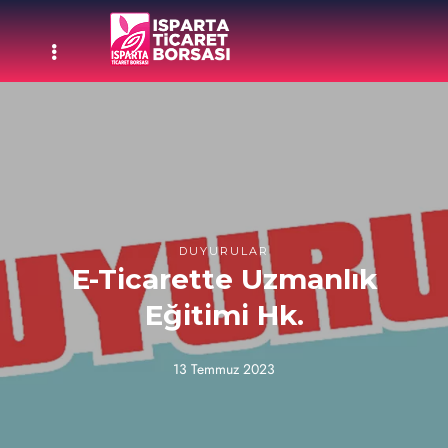
DUYURULAR
E-Ticarette Uzmanlık
Eğitimi Hk.
13 Temmuz 2023