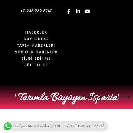
+0 246 232 6740
HABERLER
DUYURULAR
TARIM HABERLERİ
VIDEOLU HABERLER
BİLGİ EDİNME
BÜLTENLER
' Tarımla Büyüyen Isparta'
Medyalarge
Web Tasarım
Haftaiçi Mesai Saatleri 08:30 - 17:30 (0532 715 99 02)