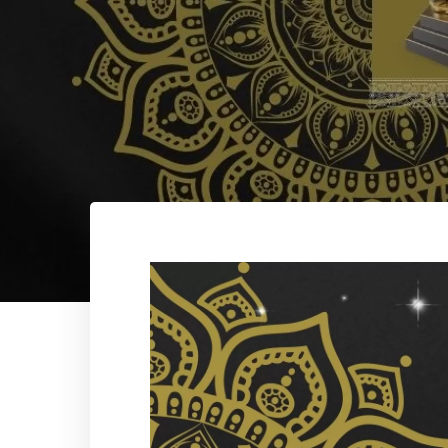
Olma yolunda İlerliyor
Hizm
ITB
İş B