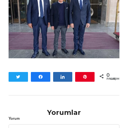
0
Tweetle
Paylaş
Paylaş
Pin
PAYLAŞIMLAR
Yorumlar
Yorum