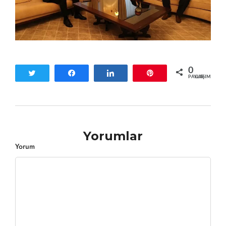
0
Tweetle
Paylaş
Paylaş
Pin
PAYLAŞIMLAR
Yorumlar
Yorum