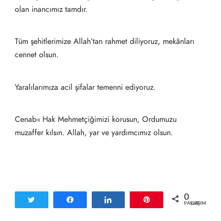
olan inancımız tamdır.
Tüm şehitlerimize Allah’tan rahmet diliyoruz, mekânları
cennet olsun.
Yaralılarımıza acil şifalar temenni ediyoruz.
Cenab-ı Hak Mehmetçiğimizi korusun, Ordumuzu
muzaffer kılsın. Allah, yar ve yardımcımız olsun.
0
Tweetle
Paylaş
Paylaş
Pin
PAYLAŞIMLAR