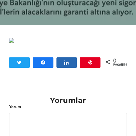
0
Tweetle
Paylaş
Paylaş
Pin
PAYLAŞIMLAR
Yorumlar
Yorum