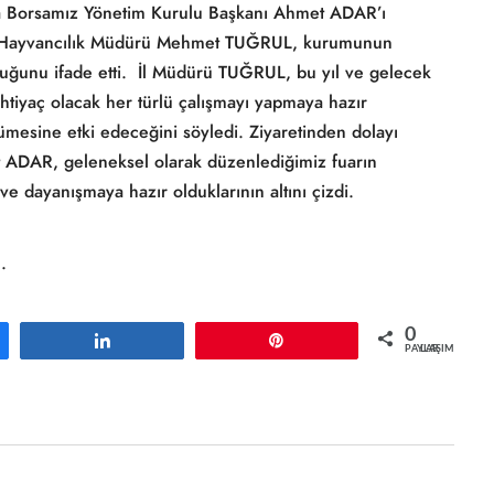
a Borsamız Yönetim Kurulu Başkanı Ahmet ADAR’ı
ve Hayvancılık Müdürü Mehmet TUĞRUL, kurumunun
olduğunu ifade etti. İl Müdürü TUĞRUL, bu yıl ve gelecek
ihtiyaç olacak her türlü çalışmayı yapmaya hazır
ümesine etki edeceğini söyledi. Ziyaretinden dolayı
 ADAR, geleneksel olarak düzenlediğimiz fuarın
e ve dayanışmaya hazır olduklarının altını çizdi.
.
0
Paylaş
Pin
PAYLAŞIMLAR