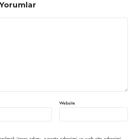
Yorumlar
Website
anılmak üzere adımı, e-posta adresimi ve web site adresimi