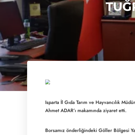
TUĞR
Olma yolunda İlerliyor
Hizm
ITB
İş B
Isparta İl Gıda Tarım ve Hayvancılık M
Ahmet ADAR’ı makamında ziyaret etti.
Borsamız önderliğindeki Göller Bölgesi Yay