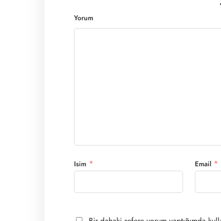
Yorum
*
*
Isim
Email
Bir dahaki sefere yorum yaptığımda kull