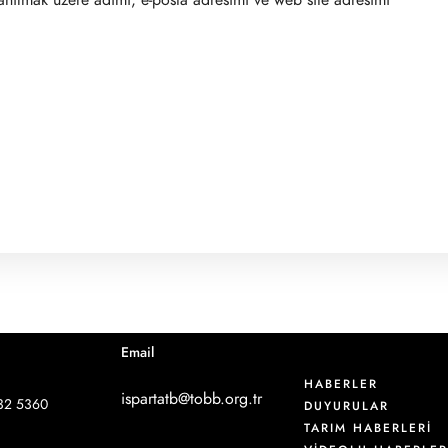
Email
HABERLER
ispartatb@tobb.org.tr
32 5360
DUYURULAR
TARIM HABERLERİ