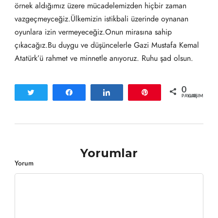
örnek aldığımız üzere mücadelemizden hiçbir zaman
vazgeçmeyceğiz.Ülkemizin istikbali üzerinde oynanan
oyunlara izin vermeyeceğiz.Onun mirasına sahip
çıkacağız.Bu duygu ve düşüncelerle Gazi Mustafa Kemal
Atatürk’ü rahmet ve minnetle anıyoruz. Ruhu şad olsun.
0
Tweetle
Paylaş
Paylaş
Pin
PAYLAŞIMLAR
Yorumlar
Yorum