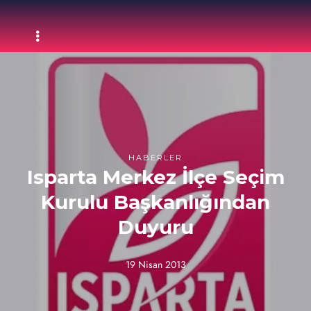
HABERLER
Isparta Merkez İlçe Seçim
Kurulu Başkanlığından
Duyuru
19 Nisan 2013