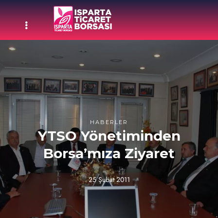
HABERLER
YTSO Yönetiminden
Borsa’mıza Ziyaret
25 Şubat 2011