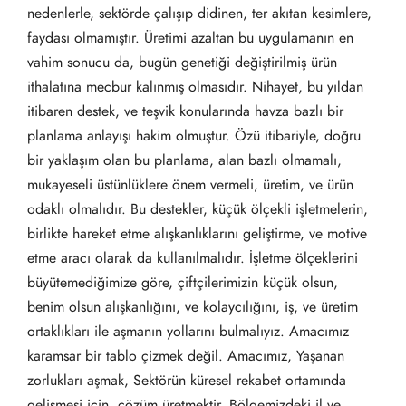
nedenlerle, sektörde çalışıp didinen, ter akıtan kesimlere,
faydası olmamıştır. Üretimi azaltan bu uygulamanın en
vahim sonucu da, bugün genetiği değiştirilmiş ürün
ithalatına mecbur kalınmış olmasıdır. Nihayet, bu yıldan
itibaren destek, ve teşvik konularında havza bazlı bir
planlama anlayışı hakim olmuştur. Özü itibariyle, doğru
bir yaklaşım olan bu planlama, alan bazlı olmamalı,
mukayeseli üstünlüklere önem vermeli, üretim, ve ürün
odaklı olmalıdır. Bu destekler, küçük ölçekli işletmelerin,
birlikte hareket etme alışkanlıklarını geliştirme, ve motive
etme aracı olarak da kullanılmalıdır. İşletme ölçeklerini
büyütemediğimize göre, çiftçilerimizin küçük olsun,
benim olsun alışkanlığını, ve kolaycılığını, iş, ve üretim
ortaklıkları ile aşmanın yollarını bulmalıyız. Amacımız
karamsar bir tablo çizmek değil. Amacımız, Yaşanan
zorlukları aşmak, Sektörün küresel rekabet ortamında
gelişmesi için, çözüm üretmektir. Bölgemizdeki il ve