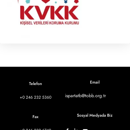
Email
Telefon
ispartatb@tobb.org.tr
+0 246 232 5360
Sosyal Medyada Biz
Fax