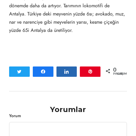
dönemde daha da artıyor. Tarımının lokomotifi de
Antalya. Türkiye deki meyvenin yüzde 6sı; avokado, muz,
nar ve narenciye gibi meyvelerin yarısı, kesme çiçeğin
yüzde 65i Antalya da üretiliyor.
0
Tweetle
Paylaş
Paylaş
Pin
PAYLAŞIMLAR
Yorumlar
Yorum